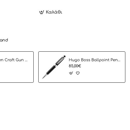
Καλάθι
rand
Fountain Pen Craft Gun HUGO BOSS
Hugo Boss Ballpoint Pen Icon Black Hsn0014A
85,00€