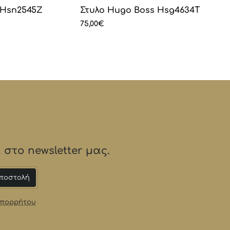
s Hsn2545Z
Στυλο Hugo Boss Hsg4634T
75,00€
στο newsletter μας.
ποστολή
Απορρήτου