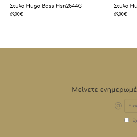
Στυλο Hugo Boss Hsn2544G
Στυλο H
69,00€
69,00€
Μείνετε ενημερωμέν
Εισα
email
Έχ