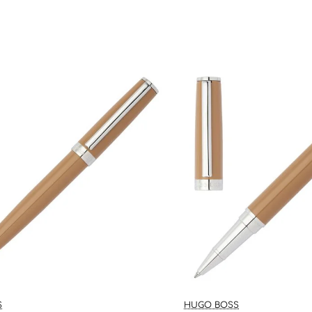
🔥 Bestseller
S
HUGO BOSS