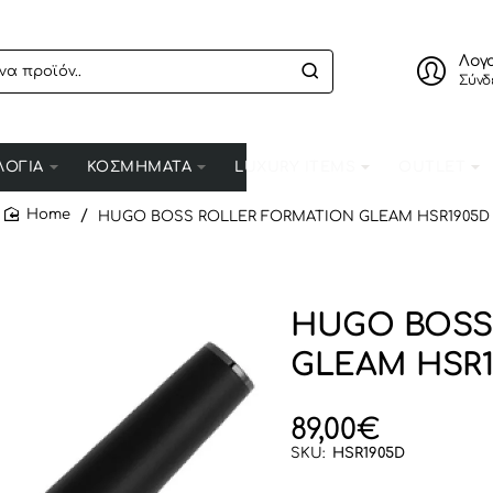
Λογ
Σύνδ
ΛΟΓΙΑ
ΚΟΣΜΗΜΑΤΑ
LUXURY ITEMS
OUTLET
HUGO BOSS ROLLER FORMATION GLEAM HSR1905D
home
HUGO BOSS
GLEAM HSR1
89,00€
SKU:
HSR1905D