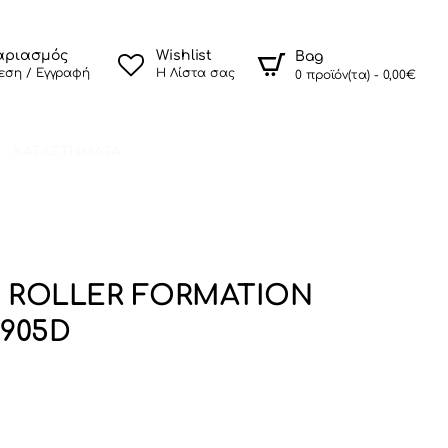
αριασμός
Wishlist
Bag
εση / Εγγραφή
Η Λίστα σας
0 προϊόν(τα) - 0,00€
ΚΑΤΑΣΤΗΜΑΤΑ
 ROLLER FORMATION
905D