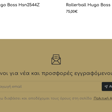
ugo Boss Hsn2544Z
Rollerball Hugo Bos
75,00€
οι για νέα και προσφορές εγγραφόμενοι 
γωγή
Α
ω διαβάσει και αποδέχομαι τους όρους στη σελίδα
Πολιτική 