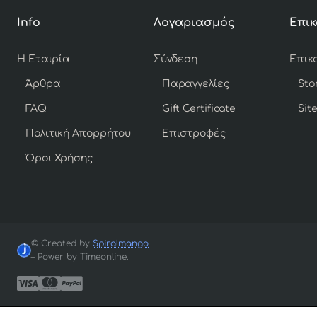
Info
Λογαριασμός
Επικ
Η Εταιρία
Σύνδεση
Άρθρα
Παραγγελίες
Sto
FAQ
Gift Certificate
Sit
Πολιτική Απορρήτου
Επιστροφές
Όροι Χρήσης
© Created by
Spiralmango
– Power by Timeonline.