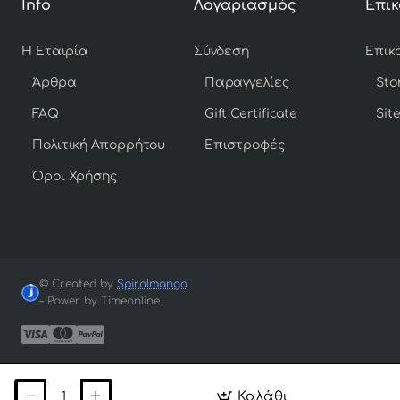
Info
Λογαριασμός
Επικ
Η Εταιρία
Σύνδεση
Άρθρα
Παραγγελίες
Sto
FAQ
Gift Certificate
Sit
Πολιτική Απορρήτου
Επιστροφές
Όροι Χρήσης
© Created by
Spiralmango
– Power by Timeonline.
Καλάθι