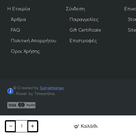
Η Εταιρία
Σύνδεση
Άρθρα
Παραγγελίες
Sto
FAQ
Gift Certificate
Sit
Πολιτική Απορρήτου
Επιστροφές
Όροι Χρήσης
© Created by
Spiralmango
– Power by Timeonline.
Καλάθι