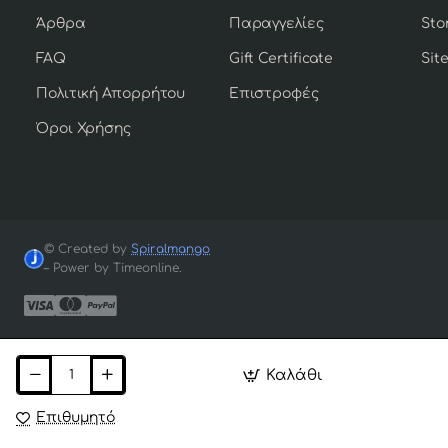
Άρθρα
Παραγγελίες
Sto
FAQ
Gift Certificate
Sit
Πολιτική Απορρήτου
Επιστροφές
Όροι Χρήσης
© Created by
Spiralmango
– Power by Timeonline.
Καλάθι
Επιθυμητό