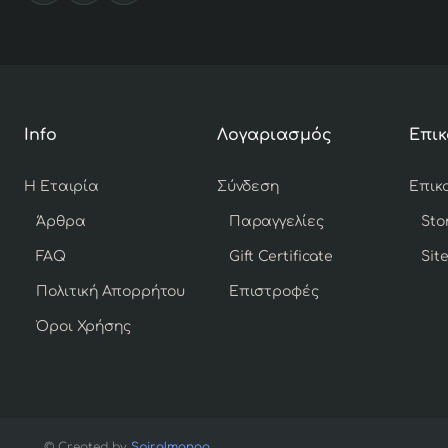
Info
Λογαριασμός
Επικ
Η Εταιρία
Σύνδεση
Άρθρα
Παραγγελίες
Sto
FAQ
Gift Certificate
Sit
Πολιτική Απορρήτου
Επιστροφές
Όροι Χρήσης
© Created by
Spiralmango