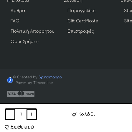
Η Εταιρία
Σύνδεση
Άρθρα
Παραγγελίες
Sto
FAQ
Gift Certificate
Sit
Πολιτική Απορρήτου
Επιστροφές
Όροι Χρήσης
© Created by
Spiralmango
– Power by Timeonline.
Καλάθι
Επιθυμητό