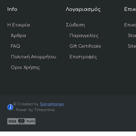
Info
Λογαριασμός
Επικ
Η Εταιρία
Σύνδεση
Άρθρα
Παραγγελίες
Sto
FAQ
Gift Certificate
Sit
Πολιτική Απορρήτου
Επιστροφές
Όροι Χρήσης
© Created by
Spiralmango
– Power by Timeonline.