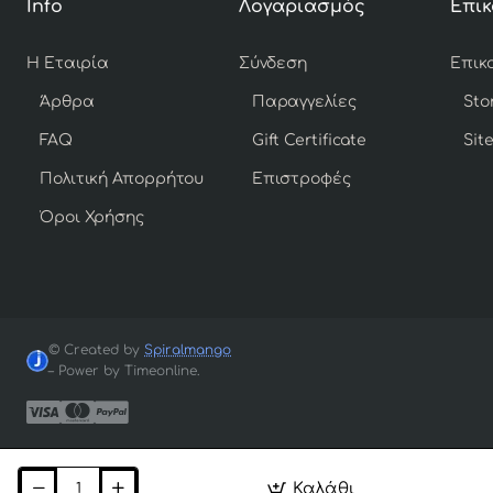
Info
Λογαριασμός
Επικ
Η Εταιρία
Σύνδεση
Άρθρα
Παραγγελίες
Sto
FAQ
Gift Certificate
Sit
Πολιτική Απορρήτου
Επιστροφές
Όροι Χρήσης
© Created by
Spiralmango
– Power by Timeonline.
Καλάθι