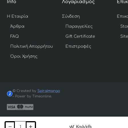
Info
Λογαριασμός
Επικ
Η Εταιρία
Σύνδεση
Άρθρα
Παραγγελίες
Sto
FAQ
Gift Certificate
Sit
Πολιτική Απορρήτου
Επιστροφές
Όροι Χρήσης
© Created by
Spiralmango
– Power by Timeonline.
Καλάθι