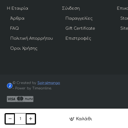
Η Εταιρία
Σύνδεση
Άρθρα
Παραγγελίες
Sto
FAQ
Gift Certificate
Sit
Πολιτική Απορρήτου
Επιστροφές
Όροι Χρήσης
© Created by
Spiralmango
– Power by Timeonline.
Καλάθι