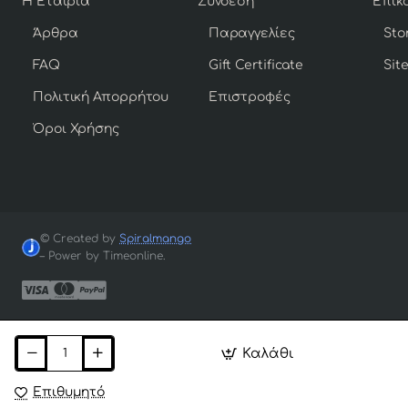
Η Εταιρία
Σύνδεση
Άρθρα
Παραγγελίες
Sto
FAQ
Gift Certificate
Sit
Πολιτική Απορρήτου
Επιστροφές
Όροι Χρήσης
© Created by
Spiralmango
– Power by Timeonline.
Καλάθι
Επιθυμητό