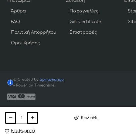
Η Εταιρία
Σύνδεση
Άρθρα
Παραγγελίες
Sto
FAQ
Gift Certificate
Sit
Πολιτική Απορρήτου
Επιστροφές
Όροι Χρήσης
© Created by
Spiralmango
– Power by Timeonline.
Καλάθι
Επιθυμητό