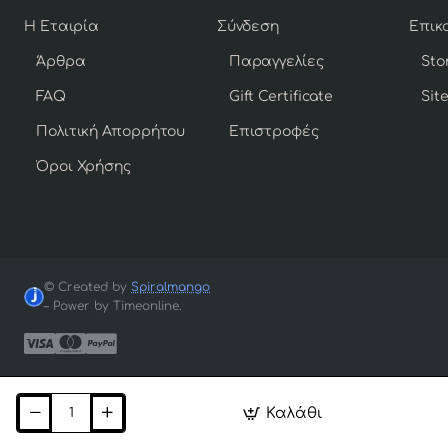
Η Εταιρία
Σύνδεση
Άρθρα
Παραγγελίες
Sto
FAQ
Gift Certificate
Sit
Πολιτική Απορρήτου
Επιστροφές
Όροι Χρήσης
© Created by
Spiralmango
– Power by Timeonline.
Καλάθι