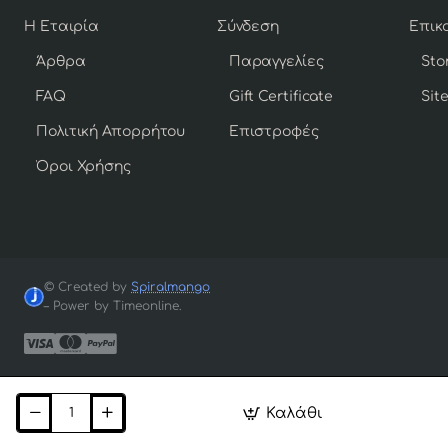
Η Εταιρία
Σύνδεση
Άρθρα
Παραγγελίες
Sto
FAQ
Gift Certificate
Sit
Πολιτική Απορρήτου
Επιστροφές
Όροι Χρήσης
© Created by
Spiralmango
– Power by Timeonline.
Καλάθι