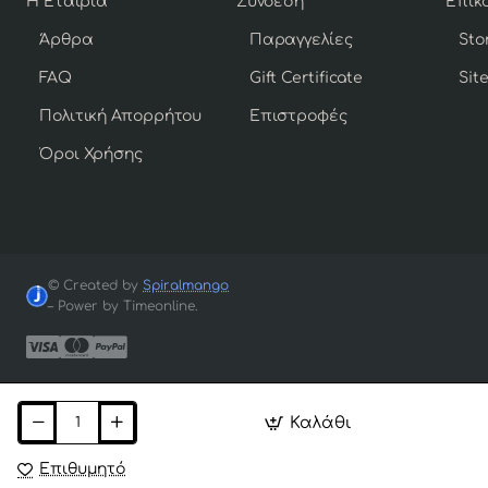
Η Εταιρία
Σύνδεση
Άρθρα
Παραγγελίες
Sto
FAQ
Gift Certificate
Sit
Πολιτική Απορρήτου
Επιστροφές
Όροι Χρήσης
© Created by
Spiralmango
– Power by Timeonline.
Καλάθι
Επιθυμητό