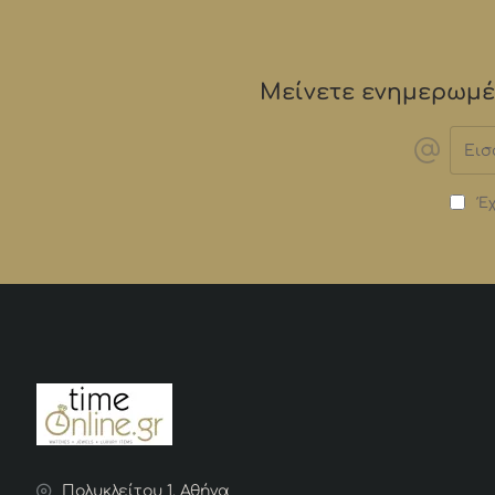
Μείνετε ενημερωμέν
Εισα
email
Έχ
Πολυκλείτου 1, Αθήνα