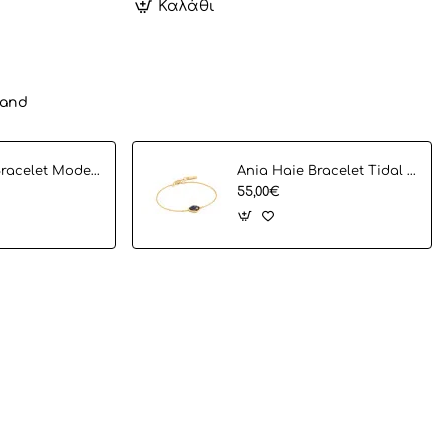
Καλάθι
rand
Ania Haie Bracelet Modern Cirlce B002-02G
Ania Haie Bracelet Tidal Abalone B027-01G
55,00€