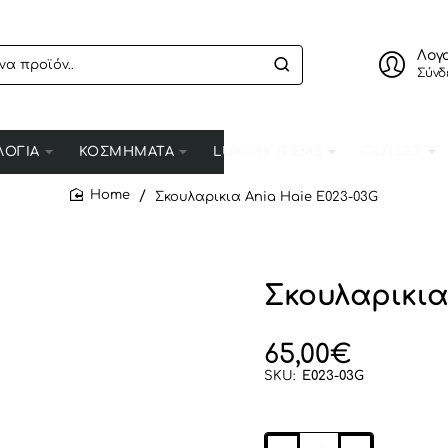
Λογ
Σύνδ
ΛΟΓΙΑ
ΚΟΣΜΗΜΑΤΑ
LUXURY ITEMS
OUTLET
Σκουλαρικια Ania Haie E023-03G
home
Σκουλαρικια
65,00€
SKU:
E023-03G