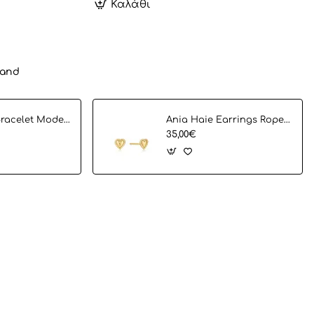
Καλάθι
rand
Ania Haie Bracelet Modern Cirlce B002-02G
Ania Haie Earrings Rope Heart Bar E036-02G
35,00€