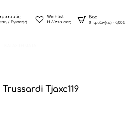
αριασμός
Wishlist
Bag
εση / Εγγραφή
Η Λίστα σας
0 προϊόν(τα) - 0,00€
ΚΑΤΑΣΤΗΜΑΤΑ
Trussardi Tjaxc119