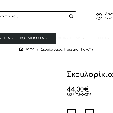
Λογ
Σύνδ
ΛΟΓΙΑ
ΚΟΣΜΗΜΑΤΑ
LUXURY ITEMS
OUTLET
Σκουλαρίκια Trussardi Tjaxc119
home
Σκουλαρίκια 
44,00€
SKU:
TJAXC119