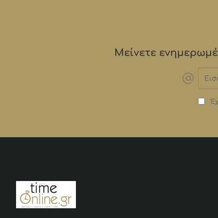
Μείνετε ενημερωμέν
Εισα
email
Έχ