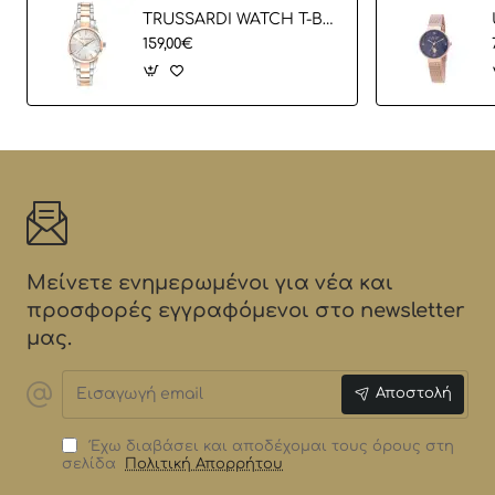
TRUSSARDI WATCH T-BENT R2453141501
159,00€
Μείνετε ενημερωμένοι για νέα και
προσφορές εγγραφόμενοι στο newsletter
μας.
Εισαγωγή
Αποστολή
email
Έχω διαβάσει και αποδέχομαι τους όρους στη
σελίδα
Πολιτική Απορρήτου