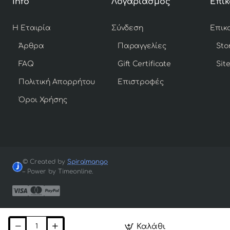
Info
Λογαριασμός
Επικ
Η Εταιρία
Σύνδεση
Άρθρα
Παραγγελίες
Sto
FAQ
Gift Certificate
Sit
Πολιτική Απορρήτου
Επιστροφές
Όροι Χρήσης
© Created by
Spiralmango
– Power by Timeonline.
Καλάθι