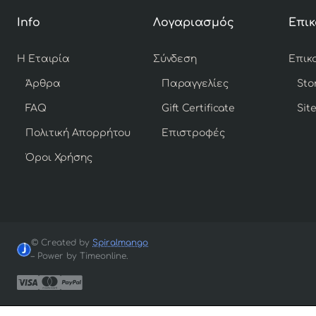
Info
Λογαριασμός
Επικ
Η Εταιρία
Σύνδεση
Άρθρα
Παραγγελίες
Sto
FAQ
Gift Certificate
Sit
Πολιτική Απορρήτου
Επιστροφές
Όροι Χρήσης
© Created by
Spiralmango
– Power by Timeonline.