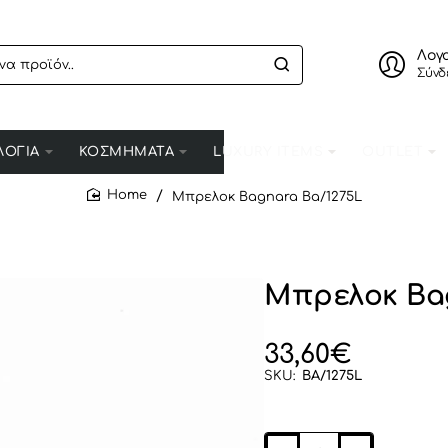
Λογ
Σύνδ
ΛΟΓΙΑ
ΚΟΣΜΗΜΑΤΑ
LUXURY ITEMS
OUTLET
Μπρελοκ Bagnara Ba/1275L
home
Μπρελοκ Bag
33,60€
SKU:
BA/1275L