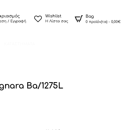
αριασμός
Wishlist
Bag
εση / Εγγραφή
Η Λίστα σας
0 προϊόν(τα) - 0,00€
ΚΑΤΑΣΤΗΜΑΤΑ
nara Ba/1275L