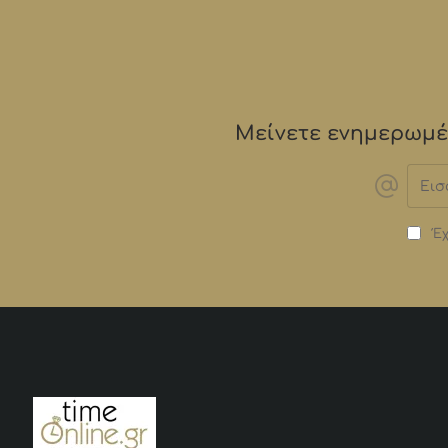
Μείνετε ενημερωμέν
Εισα
email
Έχ