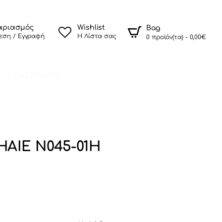
αριασμός
Wishlist
Bag
εση / Εγγραφή
Η Λίστα σας
0 προϊόν(τα) - 0,00€
ΚΑΤΑΣΤΗΜΑΤΑ
HAIE N045-01H