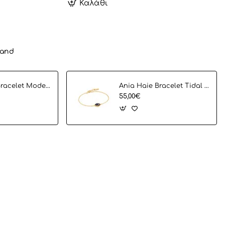
Καλάθι
rand
Ania Haie Bracelet Modern Cirlce B002-02G
Ania Haie Bracelet Tidal Abalone B027-01G
55,00€