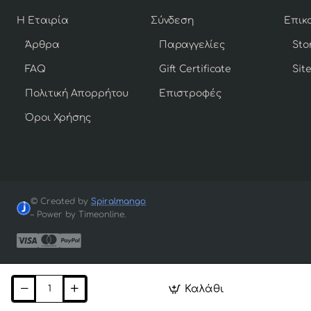
Η Εταιρία
Σύνδεση
Άρθρα
Παραγγελίες
Sto
FAQ
Gift Certificate
Sit
Πολιτική Απορρήτου
Επιστροφές
Όροι Χρήσης
© Created by
Spiralmango
– Power by Timeonline.
Καλάθι