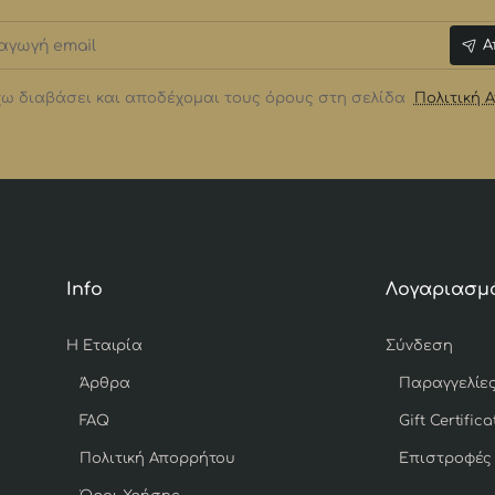
γωγή
Α
ω διαβάσει και αποδέχομαι τους όρους στη σελίδα
Πολιτική 
Info
Λογαριασμ
Η Εταιρία
Σύνδεση
Άρθρα
Παραγγελίε
FAQ
Gift Certifica
Πολιτική Απορρήτου
Επιστροφές