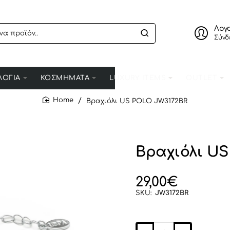
Λογ
Σύνδ
ΛΟΓΙΑ
ΚΟΣΜΗΜΑΤΑ
LUXURY ITEMS
OUTLET
Βραχιόλι US POLO JW3172BR
home
Βραχιόλι US
29,00€
SKU:
JW3172BR