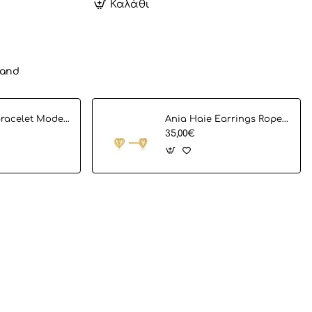
Καλάθι
rand
Ania Haie Bracelet Modern Cirlce B002-02G
Ania Haie Earrings Rope Heart Bar E036-02G
35,00€