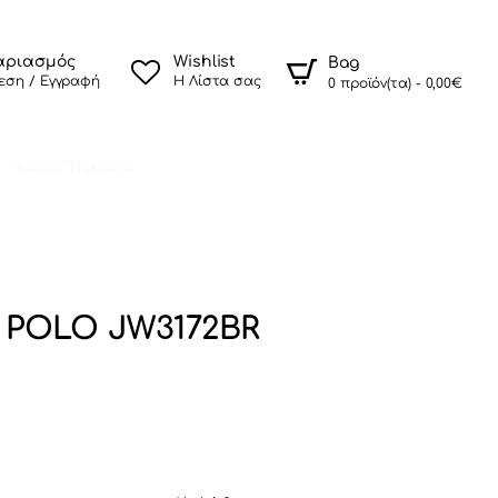
αριασμός
Wishlist
Bag
εση / Εγγραφή
Η Λίστα σας
0 προϊόν(τα) - 0,00€
ΚΑΤΑΣΤΗΜΑΤΑ
 POLO JW3172BR