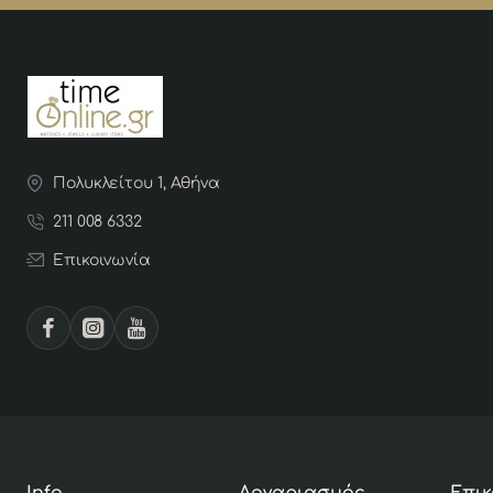
Πολυκλείτου 1, Αθήνα
211 008 6332
Επικοινωνία
Info
Λογαριασμός
Επικ