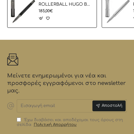
ROLLERBALL HUGO BOSS HSS6565A
185,00€
Μείνετε ενημερωμένοι για νέα και
προσφορές εγγραφόμενοι στο newsletter
μας.
Εισαγωγή
Αποστολή
email
Έχω διαβάσει και αποδέχομαι τους όρους στη
σελίδα
Πολιτική Απορρήτου