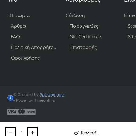
Η Εταιρία
Σύνδεση
Άρθρα
Παραγγελίες
Sto
FAQ
Gift Certificate
Sit
Πολιτική Απορρήτου
Επιστροφές
Όροι Χρήσης
© Created by
Spiralmango
– Power by Timeonline.
Καλάθι